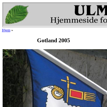
Gå til hovedindhold
Hjem
»
Du er her
Gotland 2005