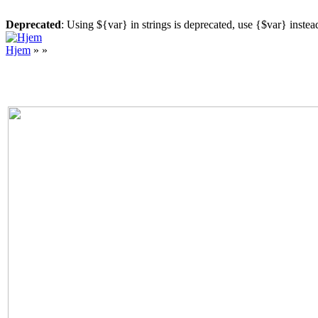
Deprecated
: Using ${var} in strings is deprecated, use {$var} instea
Gå til hovedindhold
Hjem
»
»
Du er her