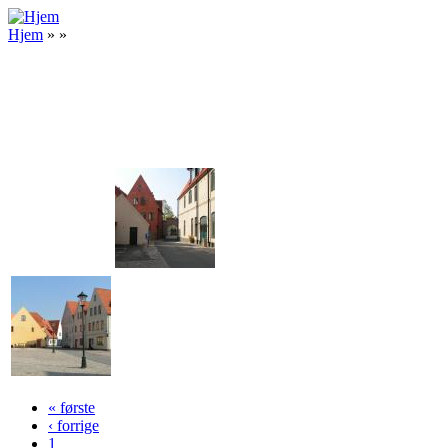
Gå til hovedindhold
Hjem
»
»
Du er her
« første
Sider
‹ forrige
1